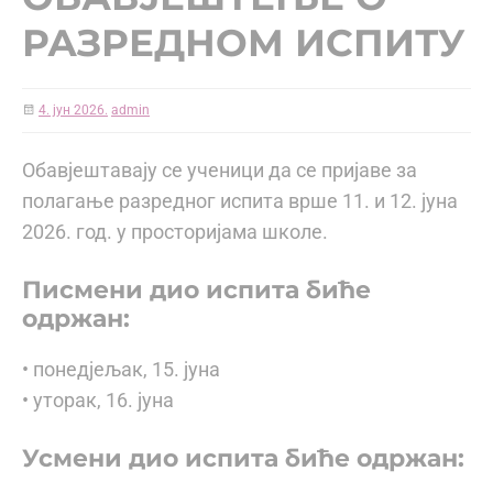
РАЗРЕДНОМ ИСПИТУ
4. јун 2026.
admin
Обавјештавају се ученици да се пријаве за
полагање разредног испита врше 11. и 12. јуна
2026. год. у просторијама школе.
Писмени дио испита биће
одржан:
• понедјељак, 15. јуна
• уторак, 16. јуна
Усмени дио испита биће одржан: