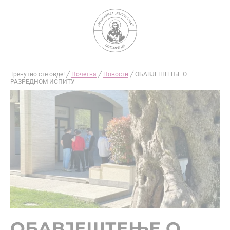
Skip
to
content
Тренутно сте овде! ╱
Почетна
╱
Новости
╱
ОБАВЈЕШТЕЊЕ О
РАЗРЕДНОМ ИСПИТУ
ОБАВЈЕШТЕЊЕ О