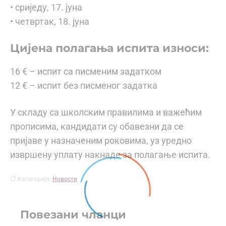
• сриједу, 17. јуна
• четвртак, 18. јуна
Цијена полагања испита износи:
16 € – испит са писменим задатком
12 € – испит без писменог задатка
У складу са школским правилима и важећим
прописима, кандидати су обавезни да се
пријаве у назначеним роковима, уз уредно
извршену уплату накнаде за полагање испита.
Категорија:
Новости
Повезани чланци