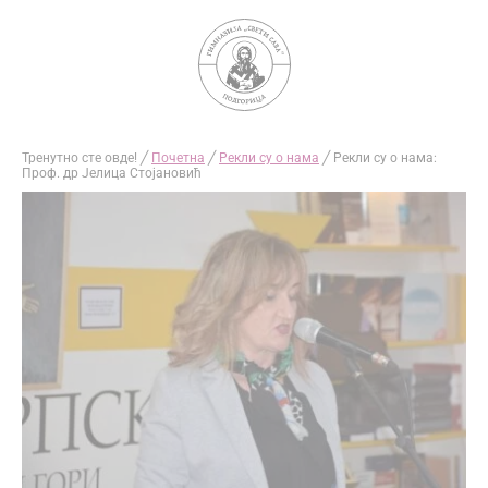
Skip
to
content
Тренутно сте овде! ╱
Почетна
╱
Рекли су о нама
╱
Рекли су о нама:
Проф. др Јелица Стојановић