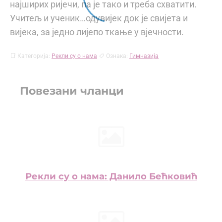
најширих ријечи, па је тако и треба схватити.
Учитељ и ученик…одувијек док је свијета и
вијека, за једно лијепо ткање у вјечности.
Категорија:
Рекли су о нама
Ознака:
Гимназија
Повезани чланци
Рекли су о нама: Данило Бећковић