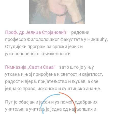
Проф. др Јелица Стојановић
– редовни
професор Филололошког факултета у Никшићу,
Студијски програм за српски језик и
јужнословенске књижевности.
Гимназија „Свети Сава“
– зато што је у њу
уткана и њој прирођена и светост и свјетлост,
радост и вјера, пријатељство и љубав, а све
једнако право, исконско и суштинско знање.
Пут је обасјан и јасан и уз помоћ одабраних
учитеља, а учитељ је једна од најљепших и