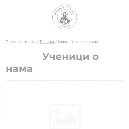
Skip
to
content
Тренутно сте овде! ╱
Почетна
╱
Ознака: Ученици о нама
Ученици о
нама