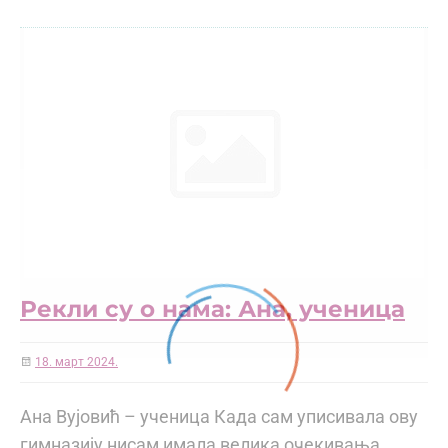
Рекли су о нама: Ана, ученица
18. март 2024.
Ана Вујовић – ученица Када сам уписивала ову
гимназију нисам имала велика очекивања.