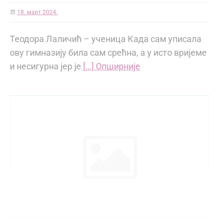
18. март 2024.
Теодора Лаличић – ученица Када сам уписала
ову гимназију била сам срећна, а у исто вријеме
и несигурна јер је
[…] Опширније